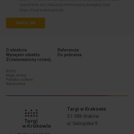
zapoznanie się z klauzulą informacyjną dostępną tutaj:
https://targi.krakow.pl/rodo
ZAPISZ SIĘ
O obiekcie
Referencje
Wynajem obiektu
Do pobrania
Zrównoważony rozwój
Menu dodatkowe (stopka #1)
Menu dodatkowe (stopka #2)
RODO
Mapa strony
Polityka cookies
Naruszenia
Targi w Krakowie
31-586 Kraków
ul. Galicyjska 9