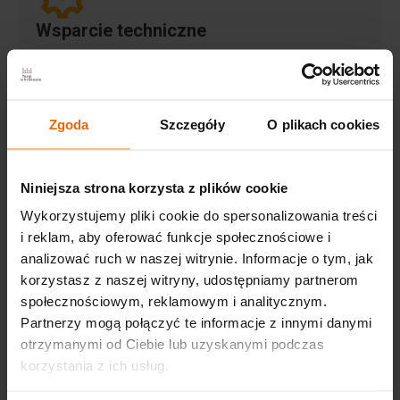
Wsparcie techniczne
Oferujemy wsparcie działu IT, grafików, specjalisty
ds. AV, obsługi technicznej, ochrony i wykonawców
zabudowy.​​
Zgoda
Szczegóły
O plikach cookies
Niniejsza strona korzysta z plików cookie
Wykorzystujemy pliki cookie do spersonalizowania treści
Catering
i reklam, aby oferować funkcje społecznościowe i
analizować ruch w naszej witrynie. Informacje o tym, jak
Nasz partner posiadający w obiekcie zaplecze
korzystasz z naszej witryny, udostępniamy partnerom
gastronomiczne pozwalające obsłużyć do 7000
społecznościowym, reklamowym i analitycznym.
osób jest do Państwa dyspozycji.
Partnerzy mogą połączyć te informacje z innymi danymi
otrzymanymi od Ciebie lub uzyskanymi podczas
korzystania z ich usług.