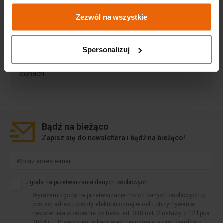
Zezwól na wszystkie
Rezerwacje hotelowe
Dla uczestników wydarzeń organizowanych w EXPO
Spersonalizuj
Kraków, oferujemy noclegi w bardzo atrakcyjnych
cenach.
Bądź na
bieżąco
Zapisz się do newslettera i bądź na bieżąco!
Zgoda na przetwarzanie danych osobowych
Wyrażam zgodę na przetwarzanie moich danych osobowych w
postaci adresu poczty elektronicznej w celu otrzymywania
newslettera stosownie do treści art. 398 ust. 2 ustawy z 12 lipca
2024 r. – Prawo komunikacji elektronicznej oraz potwierdzam