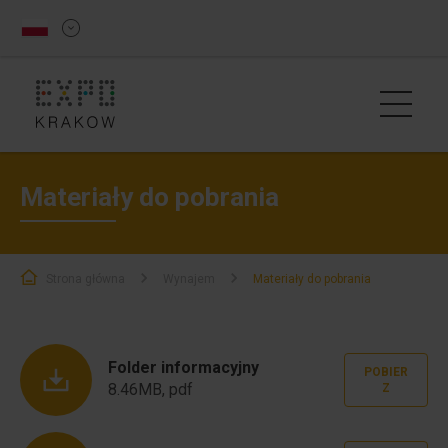
Materiały do pobrania
Strona główna
Wynajem
Materiały do pobrania
Folder informacyjny
POBIER
8.46MB, pdf
Z