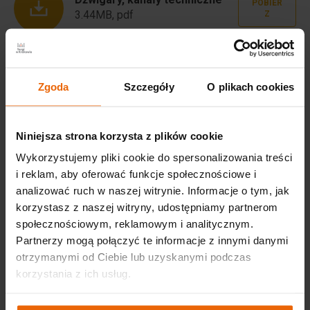
POBIER
3.44MB, pdf
Z
Plan parkingu
POBIER
55.36KB, pdf
Z
Zgoda
Szczegóły
O plikach cookies
Logo EXPO Kraków
POBIER
Niniejsza strona korzysta z plików cookie
2.09MB, zip
Z
Wykorzystujemy pliki cookie do spersonalizowania treści
i reklam, aby oferować funkcje społecznościowe i
Instrukcja bezpieczeństwa
POBIER
pożarowego EXPO Kraków
analizować ruch w naszej witrynie. Informacje o tym, jak
Z
203.93KB, pdf
korzystasz z naszej witryny, udostępniamy partnerom
społecznościowym, reklamowym i analitycznym.
Przepisy techniczne,
Partnerzy mogą połączyć te informacje z innymi danymi
przeciwpożarowe i BHP EXPO
POBIER
otrzymanymi od Ciebie lub uzyskanymi podczas
Kraków
Z
korzystania z ich usług.
243.18KB, pdf
Regulamin korzystania z