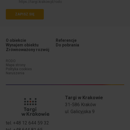
https://targi.krakow.pl/rodo
ZAPISZ SIĘ
O obiekcie
Referencje
Wynajem obiektu
Do pobrania
Zrównoważony rozwój
Menu dodatkowe (stopka #1)
Menu dodatkowe (stopka #2)
RODO
Mapa strony
Polityka cookies
Naruszenia
Targi w Krakowie
31-586 Kraków
ul. Galicyjska 9
tel. +48 12 644 59 32
tel. +48 644 81 65