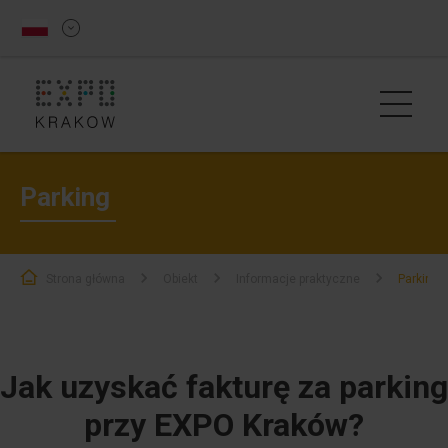
Parking
Strona główna
Obiekt
Informacje praktyczne
Parking
Jak uzyskać fakturę za parking przy EX
Jak uzyskać fakturę za parking
przy EXPO Kraków?