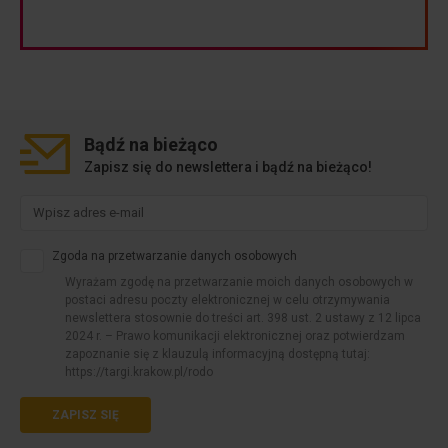
Dysponujemy ponad 700 miejscami parkingowymi.
Bądź na
bieżąco
Zapisz się do newslettera i bądź na bieżąco!
Zgoda na przetwarzanie danych osobowych
Wyrażam zgodę na przetwarzanie moich danych osobowych w
postaci adresu poczty elektronicznej w celu otrzymywania
newslettera stosownie do treści art. 398 ust. 2 ustawy z 12 lipca
2024 r. – Prawo komunikacji elektronicznej oraz potwierdzam
zapoznanie się z klauzulą informacyjną dostępną tutaj:
https://targi.krakow.pl/rodo
ZAPISZ SIĘ