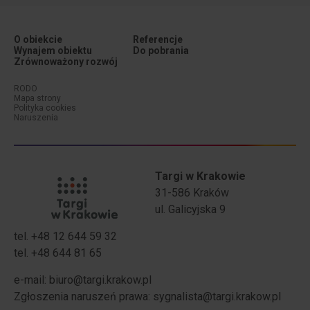
O obiekcie
Referencje
Wynajem obiektu
Do pobrania
Zrównoważony rozwój
Menu dodatkowe (stopka #1)
Menu dodatkowe (stopka #2)
RODO
Mapa strony
Polityka cookies
Naruszenia
Targi w Krakowie
31-586 Kraków
ul. Galicyjska 9
tel. +48 12 644 59 32
tel. +48 644 81 65
Stopka - Adres
Stopka - Telefony
e-mail:
biuro@targi.krakow.pl
Zgłoszenia naruszeń prawa:
sygnalista@targi.krakow.pl