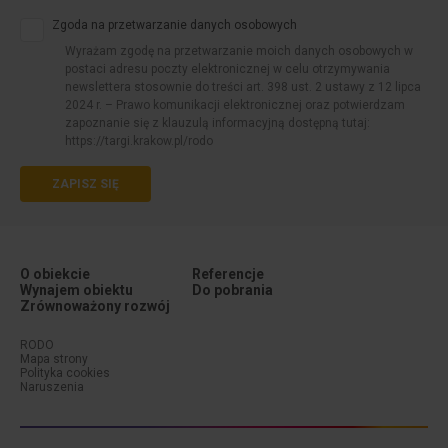
Zgoda na przetwarzanie danych osobowych
Wyrażam zgodę na przetwarzanie moich danych osobowych w
postaci adresu poczty elektronicznej w celu otrzymywania
newslettera stosownie do treści art. 398 ust. 2 ustawy z 12 lipca
2024 r. – Prawo komunikacji elektronicznej oraz potwierdzam
zapoznanie się z klauzulą informacyjną dostępną tutaj:
https://targi.krakow.pl/rodo
ZAPISZ SIĘ
O obiekcie
Referencje
Wynajem obiektu
Do pobrania
Zrównoważony rozwój
Menu dodatkowe (stopka #1)
Menu dodatkowe (stopka #2)
RODO
Mapa strony
Polityka cookies
Naruszenia