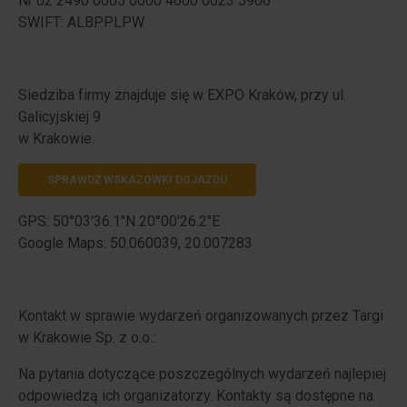
Nr 02 2490 0005 0000 4600 0023 5906
SWIFT: ALBPPLPW
Siedziba firmy znajduje się w EXPO Kraków, przy ul.
Galicyjskiej 9
​w Krakowie.​
SPRAWDŹ WSKAZÓWKI DOJAZDU
GPS: 50°03'36.1"N 20°00'26.2"E
​Google Maps: 50.060039, 20.007283
Kontakt w sprawie wydarzeń organizowanych przez Targi
w Krakowie Sp. z o.o.:
Na pytania dotyczące poszczególnych wydarzeń najlepiej
odpowiedzą ich organizatorzy. Kontakty są dostępne na