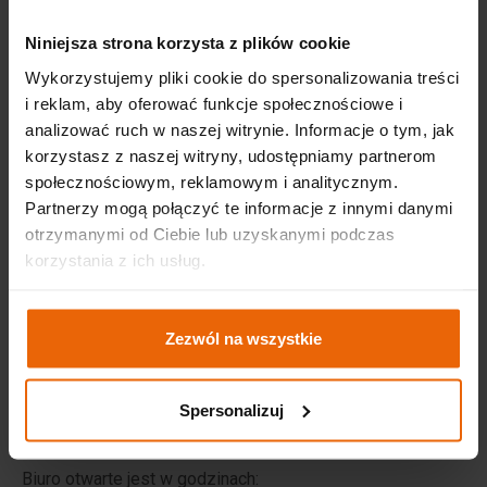
PR Manager
Niniejsza strona korzysta z plików cookie
510 134 219
Wykorzystujemy pliki cookie do spersonalizowania treści
goscianska@targi.krakow.pl
i reklam, aby oferować funkcje społecznościowe i
analizować ruch w naszej witrynie. Informacje o tym, jak
Przejdź do profilu na LinkedIn
korzystasz z naszej witryny, udostępniamy partnerom
społecznościowym, reklamowym i analitycznym.
Partnerzy mogą połączyć te informacje z innymi danymi
otrzymanymi od Ciebie lub uzyskanymi podczas
Dane teleadresowe
korzystania z ich usług.
Wyłącznym właścicielem i operatorem
Zezwól na wszystkie
Międzynarodowego Centrum Targowo-Kongresowego
EXPO Kraków jest firma Targi w Krakowie.
​Targi w Krakowie Sp. z o.o.
Spersonalizuj
ul. Galicyjska 9, 31-586 Kraków
Biuro otwarte jest w godzinach: