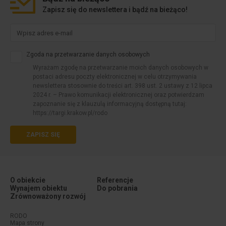
Zapisz się do newslettera i bądź na bieżąco!
Zgoda na przetwarzanie danych osobowych
Wyrażam zgodę na przetwarzanie moich danych osobowych w
postaci adresu poczty elektronicznej w celu otrzymywania
newslettera stosownie do treści art. 398 ust. 2 ustawy z 12 lipca
2024 r. – Prawo komunikacji elektronicznej oraz potwierdzam
zapoznanie się z klauzulą informacyjną dostępną tutaj:
https://targi.krakow.pl/rodo
ZAPISZ SIĘ
O obiekcie
Referencje
Wynajem obiektu
Do pobrania
Zrównoważony rozwój
Menu dodatkowe (stopka #1)
Menu dodatkowe (stopka #2)
RODO
Mapa strony