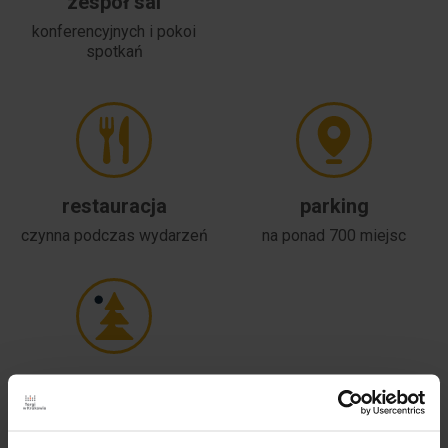
zespół sal
konferencyjnych i pokoi
spotkań
restauracja
parking
czynna podczas wydarzeń
na ponad 700 miejsc
teren
pod ekspozycję
zewnętrzną