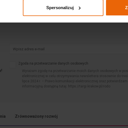
Spersonalizuj
Z
Zgoda na przetwarzanie danych osobowych
o!
Wyrażam zgodę na przetwarzanie moich danych osobowych w post
elektronicznej w celu otrzymywania newslettera stosownie do treśc
lipca 2024 r. – Prawo komunikacji elektronicznej oraz potwierdzam
informacyjną dostępną tutaj: https://targi.krakow.pl/rodo
nia
Zrównoważony rozwój