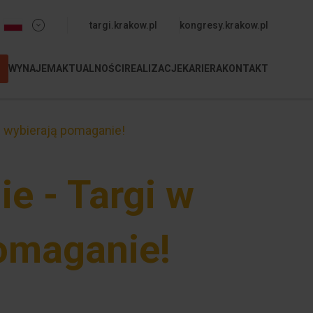
Menu dodatkowe (nagłówek)
targi.krakow.pl
kongresy.krakow.pl
WYNAJEM
AKTUALNOŚCI
REALIZACJE
KARIERA
KONTAKT
M
ci wybierają pomaganie!
e - Targi w
pomaganie!