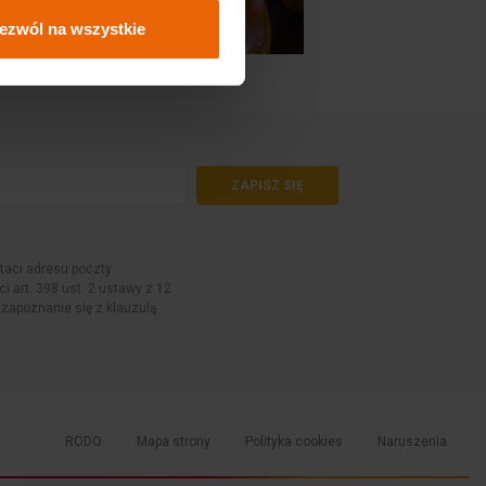
ezwól na wszystkie
ZAPISZ SIĘ
aci adresu poczty
i art. 398 ust. 2 ustawy z 12
 zapoznanie się z klauzulą
RODO
Mapa strony
Polityka cookies
Naruszenia