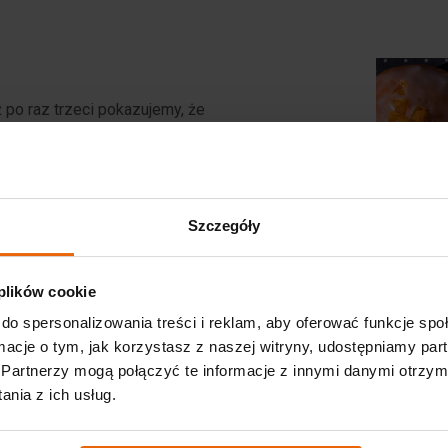
 po raz trzeci pokazujemy, że
czkuje
, łączymy tradycję z
ejsce, które każdego dnia
cja, która od lat niesie pomoc z
Szczegóły
iast sięgać po trzeciego czy
 plików cookie
eznaczamy część naszego
do spersonalizowania treści i reklam, aby oferować funkcje sp
iewielki gest może mieć realny
ormacje o tym, jak korzystasz z naszej witryny, udostępniamy p
Partnerzy mogą połączyć te informacje z innymi danymi otrzym
nia z ich usług.
, by podzielić się dobrem. Bo