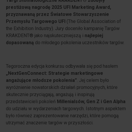
Targi Stomatologiczne KRAKDENT® zdobyły
prestiżową nagrodę 2025 UFI Marketing Award,
przyznawaną przez Światowe Stowarzyszenie
Przemysłu Targowego UFI
(The Global Association of
the Exhibition Industry). Jury doceniło kampanię Targów
KRAKDENT® jako najskuteczniejszą i
najlepiej
dopasowaną
do młodego pokolenia uczestników targów.
Tegoroczna edycja konkursu odbywała się pod hasłem
„NextGenConnect: Strategie marketingowe
angażujące młodsze pokolenia”
. Jej celem było
wyróżnienie nowatorskich działań promocyjnych, które
skutecznie przyciągają, angażują i inspirują
przedstawicieli pokoleń
Millenialsów, Gen Z i Gen Alpha
do udziału w wydarzeniach targowych. Istotnym aspektem
było również zaprezentowanie narzędzi, które pomogą
utrzymać znaczenie targów w przyszłości.