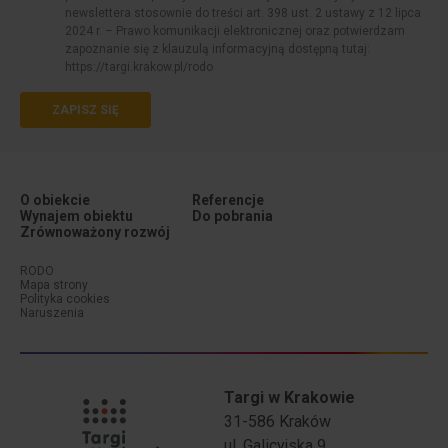
newslettera stosownie do treści art. 398 ust. 2 ustawy z 12 lipca
2024 r. – Prawo komunikacji elektronicznej oraz potwierdzam
zapoznanie się z klauzulą informacyjną dostępną tutaj:
https://targi.krakow.pl/rodo
ZAPISZ SIĘ
O obiekcie
Referencje
Wynajem obiektu
Do pobrania
Zrównoważony rozwój
Menu dodatkowe (stopka #1)
Menu dodatkowe (stopka #2)
RODO
Mapa strony
Polityka cookies
Naruszenia
Targi w Krakowie
31-586 Kraków
ul. Galicyjska 9