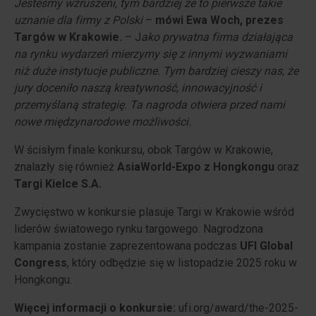
Jesteśmy wzruszeni, tym bardziej że to pierwsze takie
uznanie dla firmy z Polski
–
mówi Ewa Woch, prezes
Targów w Krakowie.
– J
ako prywatna firma działająca
na rynku wydarzeń mierzymy się z innymi wyzwaniami
niż duże instytucje publiczne. Tym bardziej cieszy nas, że
jury doceniło naszą kreatywność, innowacyjność i
przemyślaną strategię. Ta nagroda otwiera przed nami
nowe międzynarodowe możliwości.
W ścisłym finale konkursu, obok Targów w Krakowie,
znalazły się również
AsiaWorld-Expo z Hongkongu
oraz
Targi Kielce S.A.
Zwycięstwo w konkursie plasuje Targi w Krakowie wśród
liderów światowego rynku targowego. Nagrodzona
kampania zostanie zaprezentowana podczas
UFI Global
Congress
, który odbędzie się w listopadzie 2025 roku w
Hongkongu.
Więcej informacji o konkursie:
ufi.org/award/the-2025-