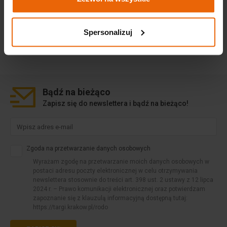
Spersonalizuj
Bądź na
bieżąco
Zapisz się do newslettera i bądź na bieżąco!
Zgoda na przetwarzanie danych osobowych
Wyrażam zgodę na przetwarzanie moich danych osobowych w
postaci adresu poczty elektronicznej w celu otrzymywania
newslettera stosownie do treści art. 398 ust. 2 ustawy z 12 lipca
2024 r. – Prawo komunikacji elektronicznej oraz potwierdzam
zapoznanie się z klauzulą informacyjną dostępną tutaj:
https://targi.krakow.pl/rodo