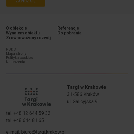
ZAPISZ SIĘ
O obiekcie
Referencje
Wynajem obiektu
Do pobrania
Zrównoważony rozwój
Menu dodatkowe (stopka #1)
Menu dodatkowe (stopka #2)
RODO
Mapa strony
Polityka cookies
Naruszenia
Targi w Krakowie
31-586 Kraków
ul. Galicyjska 9
tel. +48 12 644 59 32
tel. +48 644 81 65
Stopka - Adres
Stopka - Telefony
e-mail:
biuro@targi.krakow.pl