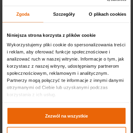
rozwoju, z elastycznymi, modułowymi przestrzeniami
wystawienniczymi i konferencyjnymi o łącznej
Zgoda
Szczegóły
O plikach cookies
powierzchni 14 000 m² – szybko stało się kluczowym
punktem na biznesowej i kulturalnej mapie Europy,
goszcząc rocznie ponad 100 tysięcy uczestników z
Niniejsza strona korzysta z plików cookie
całego świata, przyciągając prestiżowe targi, kongresy,
Wykorzystujemy pliki cookie do spersonalizowania treści
konferencje i wydarzenia specjalne oraz
pełniąc istotną
i reklam, aby oferować funkcje społecznościowe i
rolę miastotwórczą
.
analizować ruch w naszej witrynie. Informacje o tym, jak
Powstanie EXPO Kraków realnie wpłynęło na rozwój
korzystasz z naszej witryny, udostępniamy partnerom
lokalnej gospodarki i rynku pracy poprzez bezpośrednie
społecznościowym, reklamowym i analitycznym.
zatrudnienie dziesiątek osób i pośrednie wsparcie
Partnerzy mogą połączyć te informacje z innymi danymi
setek podmiotów z otoczenia biznesowego
– od
otrzymanymi od Ciebie lub uzyskanymi podczas
hoteli, restauracji, sklepów i sieci taksówek, po agencje
korzystania z ich usług.
eventowe, fotografów, scenografów, techników dźwięku i
oświetlenia oraz wielu innych specjalistów branży
wydarzeń. Obiekt szybko stał się centrum wymiany
Zezwól na wszystkie
kontaktów, wiedzy i doświadczeń, które co roku gości
wybitnych ekspertów, naukowców i ludzi kultury z całego