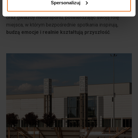
świata, w tym noblistów, cenionych pisarzy i
Spersonalizuj
językoznawców, wybitnych sportowców, mistrzów kuchni
oraz gwiazdy motorsportu, potwierdzając swoją rolę
miejsca, w którym bezpośrednie spotkania inspirują,
budzą emocje i realnie kształtują przyszłość
.