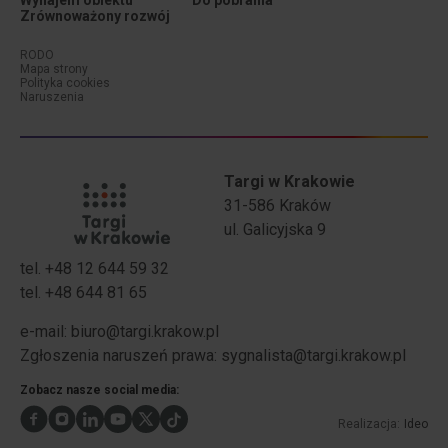
Wynajem obiektu
Do pobrania
Zrównoważony rozwój
Menu dodatkowe (stopka #1)
Menu dodatkowe (stopka #2)
RODO
Mapa strony
Polityka cookies
Naruszenia
Targi w Krakowie
31-586 Kraków
ul. Galicyjska 9
tel. +48 12 644 59 32
tel. +48 644 81 65
Stopka - Adres
Stopka - Telefony
e-mail:
biuro@targi.krakow.pl
Zgłoszenia naruszeń prawa:
sygnalista@targi.krakow.pl
Zobacz nasze social media:
Realizacja:
Ideo