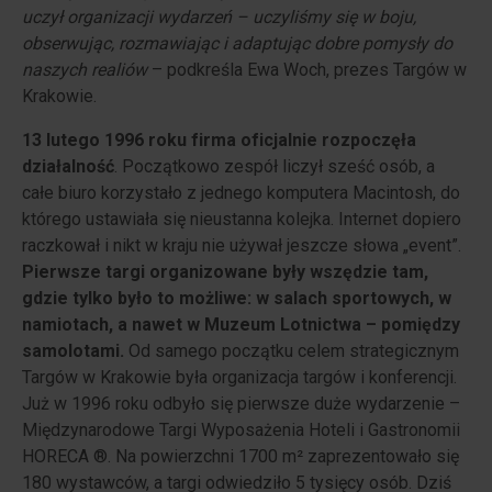
uczył organizacji wydarzeń – uczyliśmy się w boju,
obserwując, rozmawiając i adaptując dobre pomysły do
naszych realiów
– podkreśla Ewa Woch, prezes Targów w
Krakowie.
13 lutego 1996 roku firma oficjalnie rozpoczęła
działalność
. Początkowo zespół liczył sześć osób, a
całe biuro korzystało z jednego komputera Macintosh, do
którego ustawiała się nieustanna kolejka. Internet dopiero
raczkował i nikt w kraju nie używał jeszcze słowa „event”.
Pierwsze targi organizowane były wszędzie tam,
gdzie tylko było to możliwe: w salach sportowych, w
namiotach, a nawet w Muzeum Lotnictwa – pomiędzy
samolotami.
Od samego początku celem strategicznym
Targów w Krakowie była organizacja targów i konferencji.
Już w 1996 roku odbyło się pierwsze duże wydarzenie –
Międzynarodowe Targi Wyposażenia Hoteli i Gastronomii
HORECA ®. Na powierzchni 1700 m² zaprezentowało się
180 wystawców, a targi odwiedziło 5 tysięcy osób. Dziś