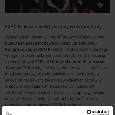
EXPO Kraków – punkt zwrotny w historii firmy
Kamieniem milowym w historii Targów w Krakowie była
budowa Międzynarodowego Centrum Targowo-
Kongresowego EXPO Kraków
– najnowocześniejszego
w regionie, wielofunkcyjnego obiektu, którego realizacja
trwała
zaledwie 228 dni i który od momentu otwarcia
14 maja 2014 roku
, stał się symbolem wejścia spółki na
międzynarodowy poziom działalności. Inwestycja, w
całości sfinansowana ze środków własnych Targów w
Krakowie, powstała w miejscu dawnych zakładów
„Prefabet” w krakowskich Czyżynach i zapoczątkowała
nowy rozdział nie tylko w historii firmy, lecz także w
rozwoju miasta, ponieważ EXPO Kraków –
zaprojektowane zgodnie z ideą zrównoważonego