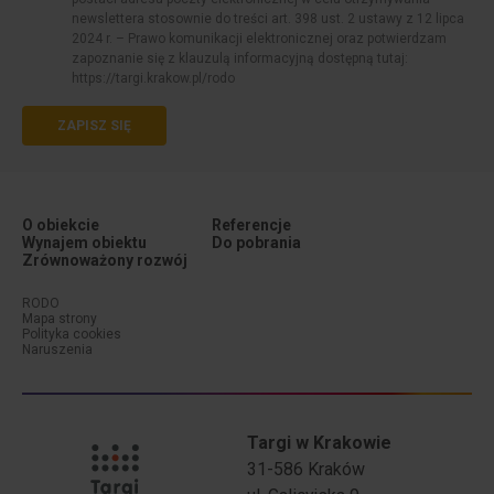
newslettera stosownie do treści art. 398 ust. 2 ustawy z 12 lipca
2024 r. – Prawo komunikacji elektronicznej oraz potwierdzam
zapoznanie się z klauzulą informacyjną dostępną tutaj:
https://targi.krakow.pl/rodo
ZAPISZ SIĘ
O obiekcie
Referencje
Wynajem obiektu
Do pobrania
Zrównoważony rozwój
Menu dodatkowe (stopka #1)
Menu dodatkowe (stopka #2)
RODO
Mapa strony
Polityka cookies
Naruszenia
Targi w Krakowie
31-586 Kraków