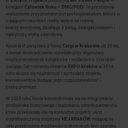
w
Złotych Trójkach
plebiscytu
MP Power People
w
kategorii
Człowiek Roku – DMC/PCO
! To prestiżowe
wyróżnienie przyznawane jest profesjonalistom, którzy w
mijającym roku mieli realny wpływ na rozwój
branży eventowej, działając z pasją, zaangażowaniem i
najwyższą etyką zawodową.
Kasia jest związana z firmą
Targi w Krakowie
od 20 lat,
a swoje doświadczenie rozwijała przy organizacji
międzynarodowych kongresów i wydarzeń o szerokim
zasięgu. Od momentu otwarcia
EXPO Kraków
w 2014
roku skupia się na promocji i sprzedaży obiektu,
konsekwentnie budując jego rozpoznawalność i
markę premium.
W 2025 roku Kasia koncentrowała się na integrowaniu
środowiska branżowego i budowaniu silnych partnerstw,
które przekładały się na konkretne projekty. Jest
współtwórczynią inicjatywy
HEJ KRAKÓW
, mającej na
celu przybliżenie możliwości krakowskich firm szeroko