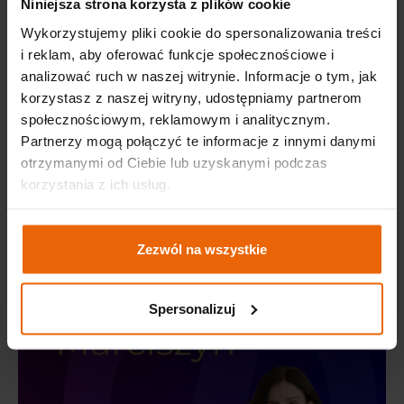
że konsekwentna praca buduje markę rozpoznawalną na
Niniejsza strona korzysta z plików cookie
rynku krajowym i międzynarodowym.
Wykorzystujemy pliki cookie do spersonalizowania treści
i reklam, aby oferować funkcje społecznościowe i
Trzymamy mocno kciuki za Kasię podczas finału
analizować ruch w naszej witrynie. Informacje o tym, jak
plebiscytu w kwietniu – wierzymy, że to właśnie ona
korzystasz z naszej witryny, udostępniamy partnerom
stanie na scenie ze statuetką!
społecznościowym, reklamowym i analitycznym.
Partnerzy mogą połączyć te informacje z innymi danymi
otrzymanymi od Ciebie lub uzyskanymi podczas
korzystania z ich usług.
Zezwól na wszystkie
Spersonalizuj