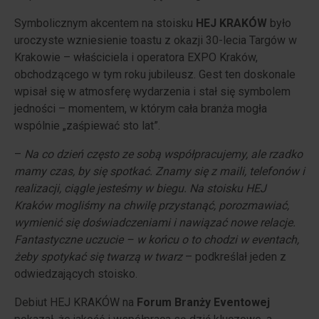
Symbolicznym akcentem na stoisku
HEJ KRAKÓW
było
uroczyste wzniesienie toastu z okazji 30-lecia Targów w
Krakowie – właściciela i operatora EXPO Kraków,
obchodzącego w tym roku jubileusz. Gest ten doskonale
wpisał się w atmosferę wydarzenia i stał się symbolem
jedności – momentem, w którym cała branża mogła
wspólnie „zaśpiewać sto lat”.
–
Na co dzień często ze sobą współpracujemy, ale rzadko
mamy czas, by się spotkać. Znamy się z maili, telefonów i
realizacji, ciągle jesteśmy w biegu. Na stoisku HEJ
Kraków mogliśmy na chwilę przystanąć, porozmawiać,
wymienić się doświadczeniami i nawiązać nowe relacje.
Fantastyczne uczucie – w końcu o to chodzi w eventach,
żeby spotykać się twarzą w twarz
– podkreślał jeden z
odwiedzających stoisko.
Debiut HEJ KRAKÓW na
Forum Branży Eventowej