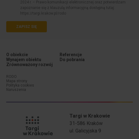
2024 r. – Prawo komunikacji elektronicznej oraz potwierdzam
zapoznanie się z klauzulą informacyjną dostępną tutaj:
https://targi.krakow.pl/rodo
ZAPISZ SIĘ
O obiekcie
Referencje
Wynajem obiektu
Do pobrania
Zrównoważony rozwój
Menu dodatkowe (stopka #1)
Menu dodatkowe (stopka #2)
RODO
Mapa strony
Polityka cookies
Naruszenia
Targi w Krakowie
31-586 Kraków
ul. Galicyjska 9