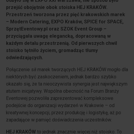
odbyło się w EXPO XXI Warszawa, nie sposób było
przejść obojętnie obok stoiska HEJ KRAKÓW.
Przestrzeń tworzona przez pięć krakowskich marek
– Modern Catering, EXPO Kraków, SPICE for SPACE,
SprzętEventowy.pl oraz SZOK Event Group –
przyciągała uwagę elegancką, dopracowaną w
każdym detalu przestrzenią. Od pierwszych chwil
stoisko tętniło życiem, gromadząc tłumy
odwiedzających.
Połączenie sił marek tworzących HEJ KRAKÓW mogło dla
niektórych być zaskoczeniem, jednak bardzo szybko
okazało się, że ta nieoczywista synergia jest największym
atutem inicjatywy. Wspólna obecność na Forum Branży
Eventowej pozwoliła zaprezentować kompleksowe
podejście do organizacji wydarzeń w Krakowie – od
kreatywnej koncepcji, przez produkcję i logistykę, aż po
zapadające w pamięć doświadczenia uczestników.
HEJ KRAKÓW
to jednak znacznie więcej niż stoisko. To