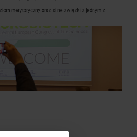
ziom merytoryczny oraz silne związki z jednym z