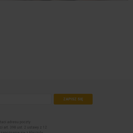
ZAPISZ SIĘ
aci adresu poczty
i art. 398 ust. 2 ustawy z 12
 zapoznanie się z klauzulą