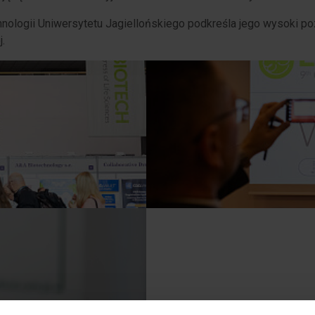
ologii Uniwersytetu Jagiellońskiego podkreśla jego wysoki po
.