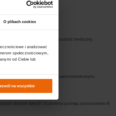
O plikach cookies
, które już dziś wpływają na przyszłość medycyny,
ołecznościowe i analizować
artnerom społecznościowym,
anymi od Ciebie lub
wsze osiągnięcia związane z terapiami komórkowymi,
ezwól na wszystkie
 dużych zbiorów danych. Uczestnicy poznają zastosowania AI