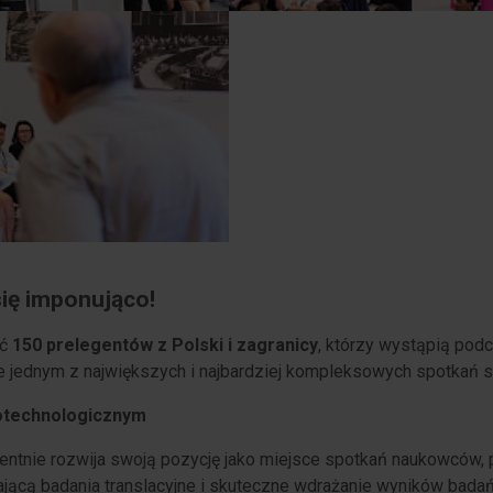
ię imponująco!
ać
150 prelegentów z Polski i zagranicy
, którzy wystąpią pod
 jednym z największych i najbardziej kompleksowych spotkań se
iotechnologicznym
e rozwija swoją pozycję jako miejsce spotkań naukowców, prz
ającą badania translacyjne i skuteczne wdrażanie wyników badań