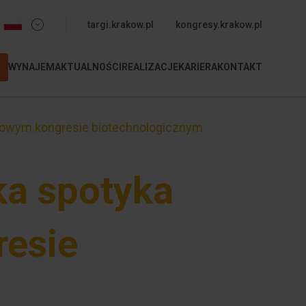
Menu dodatkowe (nagłówek)
targi.krakow.pl
kongresy.krakow.pl
WYNAJEM
AKTUALNOŚCI
REALIZACJE
KARIERA
KONTAKT
M
dowym kongresie biotechnologicznym
a spotyka
resie