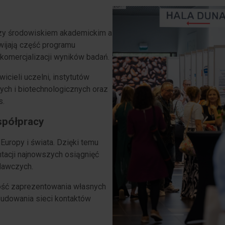
zy środowiskiem akademickim a
wijają część programu
komercjalizacji wyników badań.
cieli uczelni, instytutów
ych i biotechnologicznych oraz
s.
spółpracy
uropy i świata. Dzięki temu
tacji najnowszych osiągnięć
dawczych.
ość zaprezentowania własnych
budowania sieci kontaktów