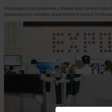
Współorganizacja wydarzenia z Małopolskim Centrum Biotechn
najważniejszych ośrodków akademickich w Europie Środkowej