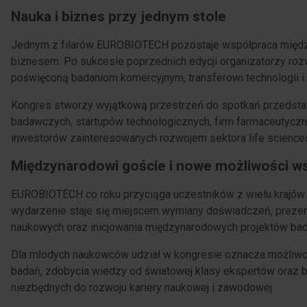
Nauka i biznes przy jednym stole
Jednym z filarów EUROBIOTECH pozostaje współpraca międ
biznesem. Po sukcesie poprzednich edycji organizatorzy roz
poświęconą badaniom komercyjnym, transferowi technologii i 
Kongres stworzy wyjątkową przestrzeń do spotkań przedstawi
badawczych, startupów technologicznych, firm farmaceutyczn
inwestorów zainteresowanych rozwojem sektora life science
Międzynarodowi goście i nowe możliwości w
EUROBIOTECH co roku przyciąga uczestników z wielu krajów E
wydarzenie staje się miejscem wymiany doświadczeń, prezen
naukowych oraz inicjowania międzynarodowych projektów ba
Dla młodych naukowców udział w kongresie oznacza możliw
badań, zdobycia wiedzy od światowej klasy ekspertów oraz 
niezbędnych do rozwoju kariery naukowej i zawodowej.