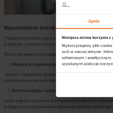
Zgoda
Najważniejsze trendy i przełomowe technolo
Niniejsza strona korzysta z
Program tegorocznej edycji został przygotowany z myślą o p
przemysłu i ochrony środowiska.
Wykorzystujemy pliki cookie 
ruch w naszej witrynie. Inf
Wśród najciekawszych zagadnień, które zostaną omówione 
reklamowym i analitycznym. 
uzyskanymi podczas korzysta
Medycyna regeneracyjna i terapie przyszłości
Jednym z najbardziej dynamicznie rozwijających się obszar
inżynierią tkankową oraz wykorzystaniem komórek macierzyst
Bioinformatyka i sztuczna inteligencja w naukach o ż
Coraz większe znaczenie w badaniach biologicznych odgrywaj
w diagnostyce, projektowaniu leków oraz analizie danych gen