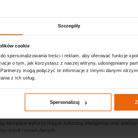
Szczegóły
gie
 plików cookie
rzedstawieniu najnowszych osiągnięć naukowych oraz technologii
do spersonalizowania treści i reklam, aby oferować funkcje sp
ormacje o tym, jak korzystasz z naszej witryny, udostępniamy p
podczas
kongresu biotechnologia
, znajdą się:
Partnerzy mogą połączyć te informacje z innymi danymi otrzym
nia z ich usług.
ów będzie medycyna regeneracyjna. Eksperci przedstawią najno
ych w leczeniu chorób przewlekłych i cywilizacyjnych.
Spersonalizuj
Z
yciu
ą narzędzia wykorzystujące sztuczną inteligencję oraz analizę
etycznych i molekularnych.