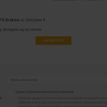
PO Kraków
, ul. Galicyjska 9
y dostępne są na stronie:
EUROBIOTECH
Zgoda na przetwarzanie danych osobowych
o!
Wyrażam zgodę na przetwarzanie moich danych osobowych w post
elektronicznej w celu otrzymywania newslettera stosownie do treśc
lipca 2024 r. – Prawo komunikacji elektronicznej oraz potwierdzam