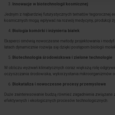
Innowacje w biotechnologii kosmicznej
Jednym z najbardziej futurystycznych tematów tegorocznej e
kosmicznych mogą wpływać na rozwój medycyny, produkcji ży
Biologia komórki i inżynieria białek
Eksperci omówią nowoczesne metody projektowania i modyfik
latach dynamicznie rozwija się dzięki postępom biologii molek
Biotechnologia środowiskowa i zielone technologie
W obliczu wyzwań klimatycznych coraz większą rolę odgryw
oczyszczania środowiska, wykorzystania mikroorganizmów ora
Biokataliza i nowoczesne procesy przemysłowe
Duże zainteresowanie budzą również zagadnienia związane z 
efektywnych i ekologicznych procesów technologicznych.