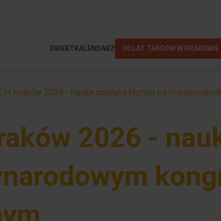
OBIEKT
KALENDARZ
30 LAT TARGÓW W KRAKOWIE
H Kraków 2026 - nauka spotyka biznes na międzynaro
aków 2026 - nauk
ynarodowym kong
nym