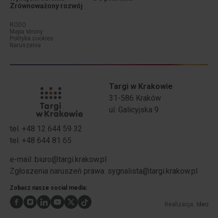
Zrównoważony rozwój
Menu dodatkowe (stopka #1)
Menu dodatkowe (stopka #2)
RODO
Mapa strony
Polityka cookies
Naruszenia
Targi w Krakowie
31-586 Kraków
ul. Galicyjska 9
tel. +48 12 644 59 32
tel. +48 644 81 65
Stopka - Adres
Stopka - Telefony
e-mail:
biuro@targi.krakow.pl
Zgłoszenia naruszeń prawa:
sygnalista@targi.krakow.pl
Zobacz nasze social media:
Realizacja:
Ideo