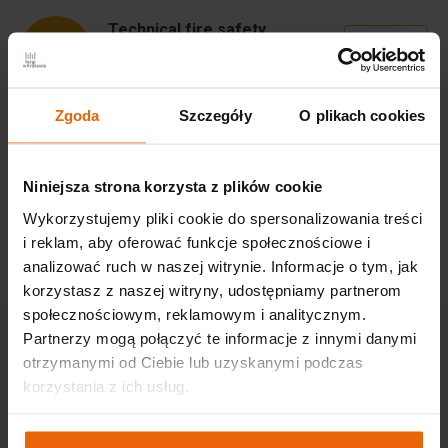
Technical fire safety
DOWNL
requirements EXPO Krakow
OAD
237.19KB, pdf
Zgoda
Szczegóły
O plikach cookies
EXPO Krakow Fire safety
DOWNL
instructions
OAD
200.57KB, pdf
Niniejsza strona korzysta z plików cookie
Regulations for the use of the
Wykorzystujemy pliki cookie do spersonalizowania treści
DOWNL
EXPO Krakow facilities
OAD
i reklam, aby oferować funkcje społecznościowe i
211.75KB, pdf
analizować ruch w naszej witrynie. Informacje o tym, jak
korzystasz z naszej witryny, udostępniamy partnerom
społecznościowym, reklamowym i analitycznym.
Subscribtion
Partnerzy mogą połączyć te informacje z innymi danymi
otrzymanymi od Ciebie lub uzyskanymi podczas
korzystania z ich usług.
Consent to the processing of personal data