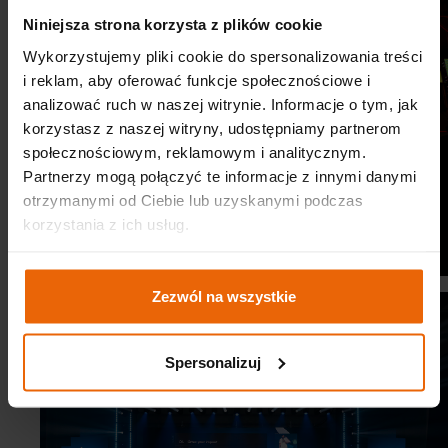
Niniejsza strona korzysta z plików cookie
Wykorzystujemy pliki cookie do spersonalizowania treści
i reklam, aby oferować funkcje społecznościowe i
analizować ruch w naszej witrynie. Informacje o tym, jak
korzystasz z naszej witryny, udostępniamy partnerom
społecznościowym, reklamowym i analitycznym.
Partnerzy mogą połączyć te informacje z innymi danymi
otrzymanymi od Ciebie lub uzyskanymi podczas
Corporate banquet
korzystania z ich usług.
Zezwól na wszystkie
Spersonalizuj