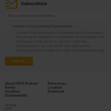
Subscribtion
Consent to the processing of personal data
I consent to the processing of my personal data for the purpose
of receiving the newsletter in accordance with the content of art.
398 section 2 of the Act of 12 July 2024 - Electronic
Communications Law and confirm that I have read the
information clause available here: https://targi.krakow.pl/en/gdpr
SIGN UP
About EXPO Kraków
References
Rental
Location
Facilities
Download
Sustainability
Menu additional (footer #1)
Menu additional (footer #2)
Sitemap
GDPR