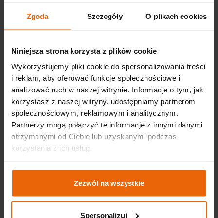
Zgoda
Szczegóły
O plikach cookies
Vybavení
Budova je přizpůsobena potřebám osob se
Niniejsza strona korzysta z plików cookie
zdravotním postižením. Podívejte se na další
vybavení!
Wykorzystujemy pliki cookie do spersonalizowania treści
Více
i reklam, aby oferować funkcje społecznościowe i
analizować ruch w naszej witrynie. Informacje o tym, jak
korzystasz z naszej witryny, udostępniamy partnerom
społecznościowym, reklamowym i analitycznym.
Partnerzy mogą połączyć te informacje z innymi danymi
otrzymanymi od Ciebie lub uzyskanymi podczas
Restaurace
korzystania z ich usług.
V centrální části výstaviště EXPO Krakov se nachází
Bistro Galicja, které je otevřeno během vybraných
Zezwól na wszystkie
akcí konaných v objektu.
Více
Spersonalizuj