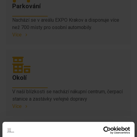
Parkování
Nachází se v areálu EXPO Krakov a disponuje více
než 700 místy pro osobní automobily.
Více
Okolí
V naší blízkosti se nachází nákupní centrum, čerpací
stanice a zastávky veřejné dopravy
Více