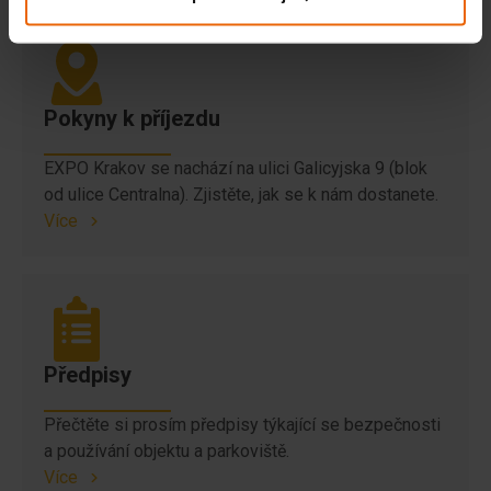
Pokyny k příjezdu
EXPO Krakov se nachází na ulici Galicyjska 9 (blok
od ulice Centralna). Zjistěte, jak se k nám dostanete.
Více
Předpisy
Přečtěte si prosím předpisy týkající se bezpečnosti
a používání objektu a parkoviště.
Více