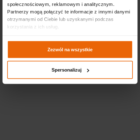
społecznościowym, reklamowym i analitycznym.
Partnerzy mogą połączyć te informacje z innymi danymi
Realizace:
Ideo
otrzymanymi od Ciebie lub uzyskanymi podczas
korzystania z ich usług.
Zezwól na wszystkie
Spersonalizuj