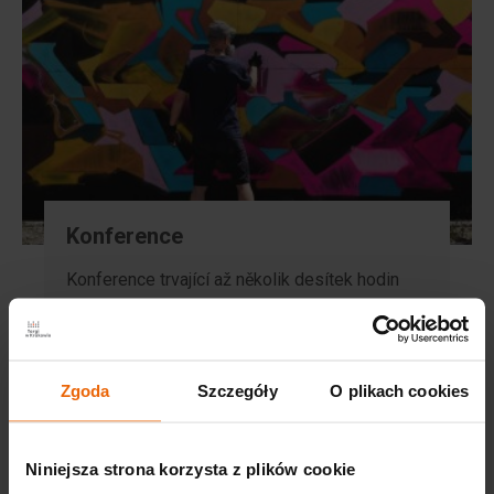
Konference
Konference trvající až několik desítek hodin
bez přerušení
Zgoda
Szczegóły
O plikach cookies
Niniejsza strona korzysta z plików cookie