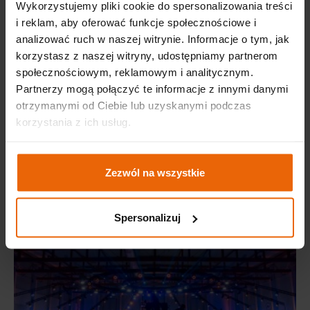
Wykorzystujemy pliki cookie do spersonalizowania treści
i reklam, aby oferować funkcje społecznościowe i
analizować ruch w naszej witrynie. Informacje o tym, jak
korzystasz z naszej witryny, udostępniamy partnerom
społecznościowym, reklamowym i analitycznym.
Partnerzy mogą połączyć te informacje z innymi danymi
Bankety
otrzymanymi od Ciebie lub uzyskanymi podczas
korzystania z ich usług.
Bankety až pro 4000 účastníků
Zezwól na wszystkie
Spersonalizuj