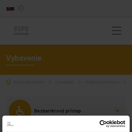
Vybavenie
Domovská stránka
O zariadení
Praktické informácie
Bezbariérový prístup