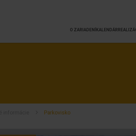
O ZARIADENÍ
KALENDÁR
REALIZÁ
é informácie
Parkovisko