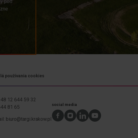
vy pod
ôzne
lá používania cookies
 +48 12 644 59 32
social media
 644 81 65
il:
biuro@targi.krakow.pl