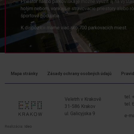
Priestor nášho parkoviska je možné využiť aj na výsta
holým nebom, vonkajšie stravovacie priestory alebo r
športové podujatia.
K dispozícii máme viac ako 700 parkovacích miest.
Mapa stránky
Zásady ochrany osobných údajů
Pravid
nawigacja serwisu
tel.
Veletrh v Krakově
tel.
31-586 Krakov
ul. Galicyjska 9
Adres
Kontakt
e-ma
Realizácia:
Ideo