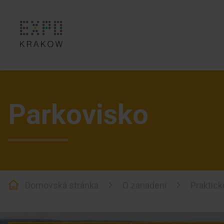
Parkovisko
Domovská stránka
O zariadení
Praktick