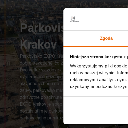
Parkovisko EXPO
Zgoda
Krakov
Parkovisko EXPO Krakov je plne oplotené, monitorova
Niniejsza strona korzysta z
dobre osvetlené, čo zaručuje bezpečnosť jeho používa
Wykorzystujemy pliki cookie 
Dve veľké vjazdové a výjazdové brány so závorovým
ruch w naszej witrynie. Inf
systémom umožňujú plynulý pohyb vozidiel. V blízkos
reklamowym i analitycznym. 
hlavného vchodu do zariadenia sa nachádzajú autobu
uzyskanymi podczas korzysta
zálivy, parkovacie miesta pre taxíky a parkovacie mies
zdravotne postihnuté osoby a rodičov s deťmi. Parkova
EXPO Krakov je spoplatnené. Pre osoby so zdravotn
postihnutím je parkovanie bezplatné na základe platn
parkovacieho preukazu pre osoby so zdravotným post