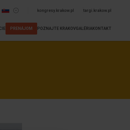
odnośnik do stron kongresy i targi
kongresy.krakow.pl
targi.krakow.pl
CIE
PRENÁJOM
POZNAJTE KRAKOV
GALÉRIA
KONTAKT
m