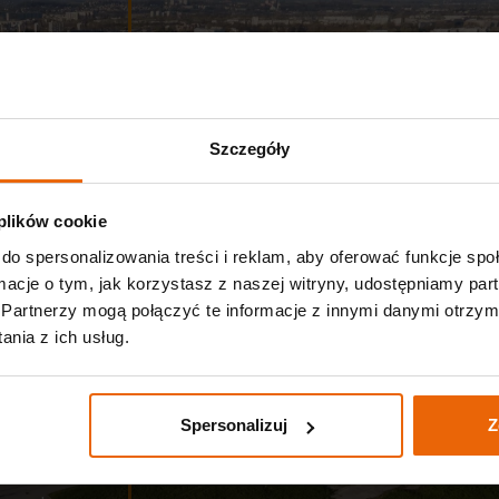
Szczegóły
né a
 plików cookie
teľov.
do spersonalizowania treści i reklam, aby oferować funkcje sp
ormacje o tym, jak korzystasz z naszej witryny, udostępniamy p
ti
Partnerzy mogą połączyć te informacje z innymi danymi otrzym
sové
nia z ich usług.
ta pre
nie pri
ým
Spersonalizuj
Z
ého
ihnutím.